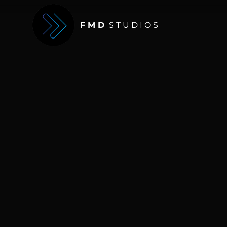
F M D
S T U D I O S