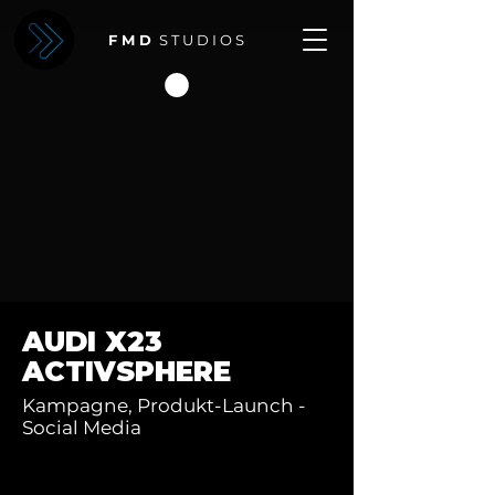
F M D
S T U D I O S
AUDI X23
ACTIVSPHERE
Kampagne, Produkt-Launch -
Social Media