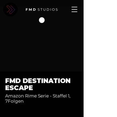
F M D
S T U D I O S
FMD DESTINATION
ESCAPE
Amazon Rime Serie - Staffel 1,
7Folgen