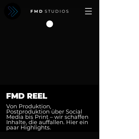
F M D
S T U D I O S
FMD REEL
Von Produktion,
Postproduktion über Social
Media bis Print – wir schaffen
Inhalte, die auffallen. Hier ein
paar Highlights.