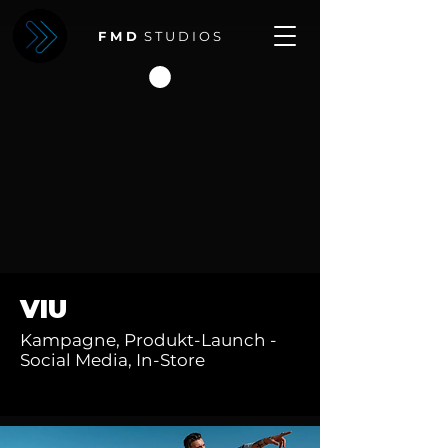
F M D
S T U D I O S
VIU
Kampagne, Produkt-Launch -
Social Media, In-Store