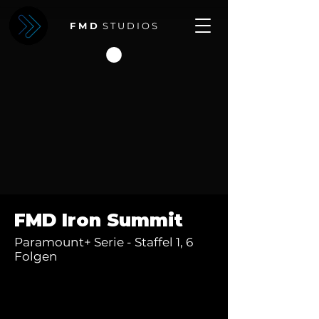
F M D
S T U D I O S
FMD Iron Summit
Paramount+ Serie - Staffel 1, 6
Folgen