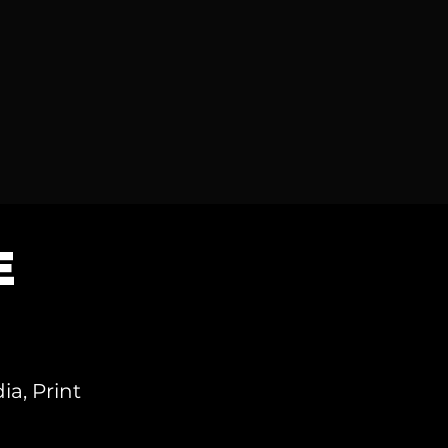
E
a, Print