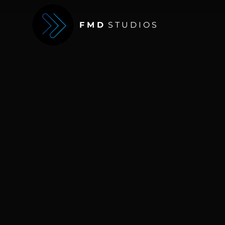
F M D
S T U D I O S