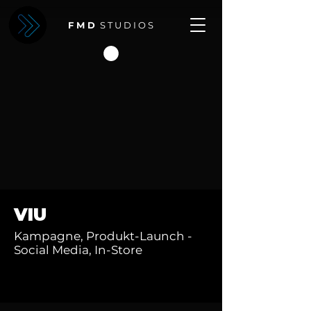
F M D
S T U D I O S
VIU
Kampagne, Produkt-Launch -
Social Media, In-Store