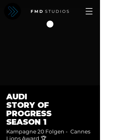
F M D
S T U D I O S
AUDI
STORY OF
PROGRESS
SEASON 1
Kampagne 20 Folgen - Cannes
Lions Award 🏆