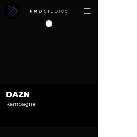
F M D
S T U D I O S
DAZN
Kampagne