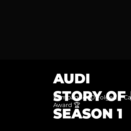
AUDI
STORY OF
Kampagne 20 Folgen - Ca
Award 🏆
SEASON 1