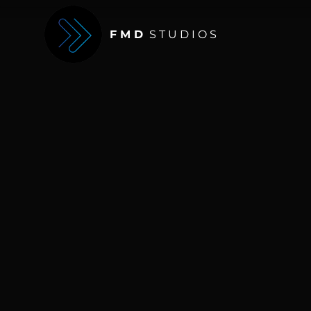
F M D
S T U D I O S