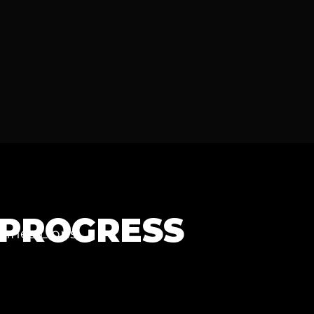
 PROGRESS
nnes Lions