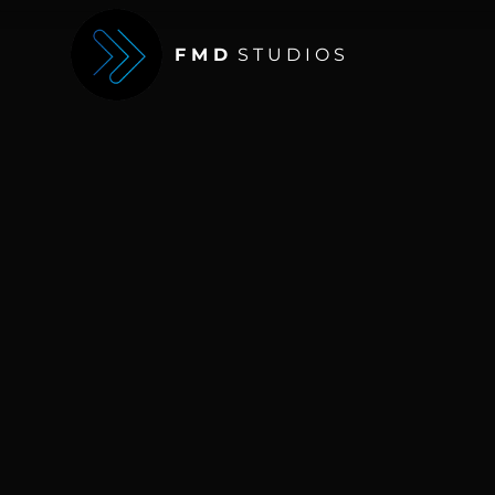
F M D
S T U D I O S