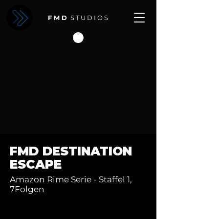
F M D
S T U D I O S
FMD DESTINATION
ESCAPE
Amazon Rime Serie - Staffel 1,
7Folgen