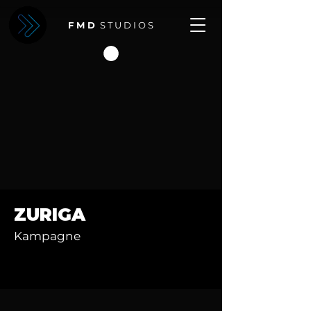
F M D
S T U D I O S
ZURIGA
Kampagne