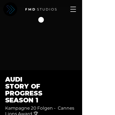
F M D
S T U D I O S
AUDI
STORY OF
PROGRESS
SEASON 1
Kampagne 20 Folgen - Cannes
Lions Award 🏆