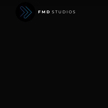
F M D
S T U D I O S